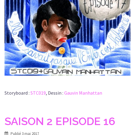
Storyboard :
STC019
, Dessin :
Gauvin Manhattan
SAISON 2 EPISODE 16
Publié
3 mai 2017