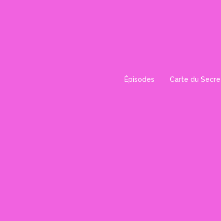
Aller
au
contenu
Épisodes
Carte du Secre