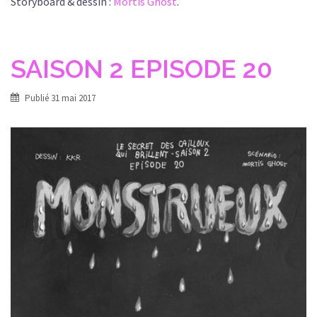
Storyboard & dessin :
Mortis Ghost
.
SAISON 2 EPISODE 20
Publié
31 mai 2017