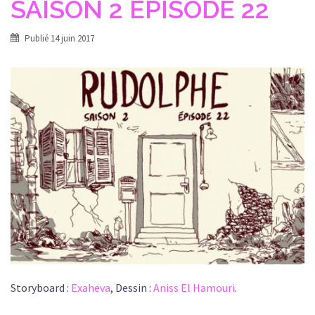
SAISON 2 EPISODE 22
Publié
14 juin 2017
Storyboard :
Exaheva
, Dessin :
Aniss El Hamouri
.